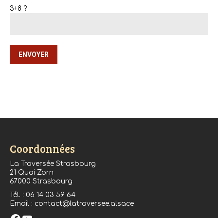
3+8 ?
Coordonnées
La Traversée Strasbourg
21 Quai Zorn
67000 Strasbourg
Tél. : 06 14 03 59 64
Email : contact@latraversee.alsace