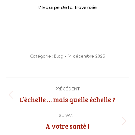
l’ Equipe de la Traversée
Catégorie :
Blog
14 décembre 2025
Navigation
article
PRÉCÉDENT
Article
L’échelle … mais quelle échelle ?
précédent
:
SUIVANT
Article
A votre santé !
suivant