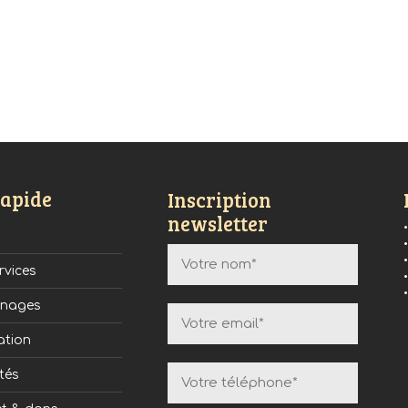
rapide
Inscription
newsletter
rvices
gnages
ation
tés