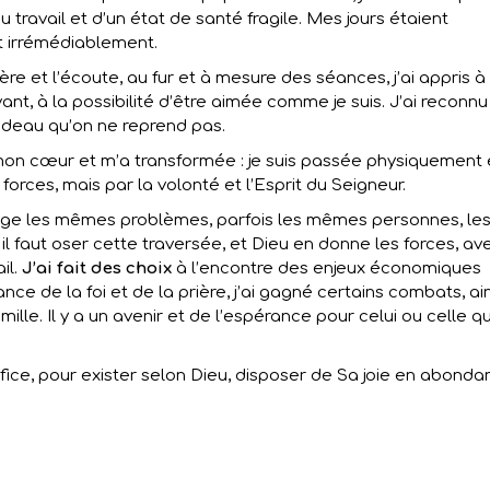
travail et d’un état de santé fragile. Mes jours étaient
t irrémédiablement.
 et l’écoute, au fur et à mesure des séances, j’ai appris à
ant, à la possibilité d’être aimée comme je suis. J’ai reconnu
deau qu’on ne reprend pas.
mon cœur et m’a transformée : je suis passée physiquement 
orces, mais par la volonté et l’Esprit du Seigneur.
e rivage les mêmes problèmes, parfois les mêmes personnes, le
l faut oser cette traversée, et Dieu en donne les forces, av
il.
J’ai fait des choix
à l’encontre des enjeux économiques
ce de la foi et de la prière, j’ai gagné certains combats, ain
le. Il y a un avenir et de l’espérance pour celui ou celle qu
fice, pour exister selon Dieu, disposer de Sa joie en abond