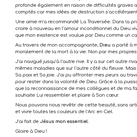
profonde également en raison de difficultés graves au 
comptés car mes idées de destruction s’accéléraien
Une amie m’a recommandé La Traversée. Dans la prière
croire à nouveau en l’amour inconditionnel du Dieu viv
que mon existence est voulue par Dieu comme un ca
Au travers de mon accompagnante,
Dieu
a parlé à 
moralement de la mort à la vie. Non par mes propres f
J’ai navigué jusqu’à l’autre rive. Il y a sur cet autr
mêmes maladies que sur l’autre côté du fleuve. Mais i
Sa paix et Sa joie. J’ai pu affronter mes peurs au trava
pour rester dans la volonté de Dieu. Grâce à la puissan
que la reconnaissance de mes collègues et de ma famil
souhaite Lui ressembler et plaire à Son cœur.
Nous pouvons nous revêtir de cette beauté, sans arti
et vivre toutes les couleurs de l’Arc en Ciel.
J’ai fait de
Jésus mon essentiel
.
Gloire à Dieu !