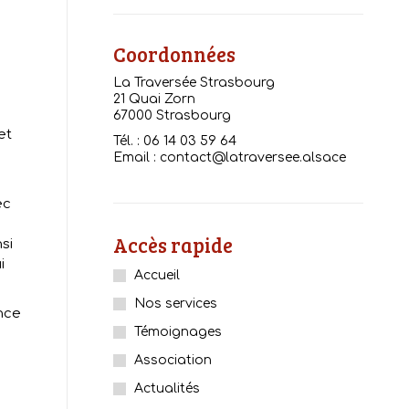
Coordonnées
La Traversée Strasbourg
21 Quai Zorn
67000 Strasbourg
et
Tél. : 06 14 03 59 64
Email : contact@latraversee.alsace
s
ec
Accès rapide
si
i
Accueil
Nos services
ance
Témoignages
Association
Actualités